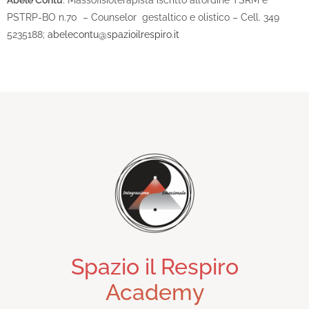
Abele Contu
: Massofisioterapista iscritto all’ordine TSRM e
PSTRP-BO n.70 – Counselor gestaltico e olistico – Cell. 349
5235188;
abelecontu@spazioilrespiro.it
Spazio il Respiro
Academy